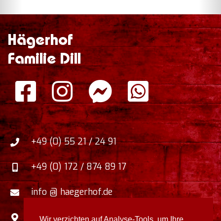
Hägerhof
Familie Dill
+49 (0) 55 21 / 24 91
+49 (0) 172 / 874 89 17
info @ haegerhof.de
Zum Faulborn 5
,
Wir verzichten auf Analyse-Tools, um Ihre