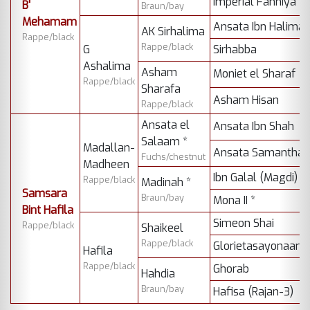
Imperial Fanniya
B'
Braun/bay
Mehamam
Ansata Ibn Halima
AK Sirhalima
Rappe/black
Rappe/black
G
Sirhabba
Ashalima
Asham
Moniet el Sharaf
Rappe/black
Sharafa
Asham Hisan
Rappe/black
Ansata el
Ansata Ibn Shah
Salaam *
Madallan-
Ansata Samantha
Fuchs/chestnut
Madheen
Ibn Galal (Magdi) *
Rappe/black
Madinah *
Samsara
Braun/bay
Mona II *
Bint Hafila
Simeon Shai
Rappe/black
Shaikeel
Rappe/black
Glorietasayonaara
Hafila
Rappe/black
Ghorab
Hahdia
Braun/bay
Hafisa (Rajan-3)