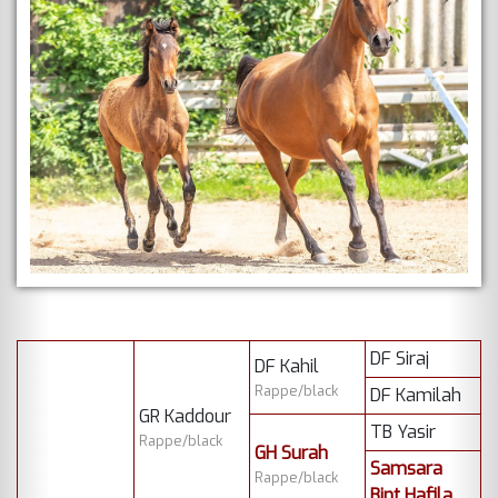
DF Siraj
DF Kahil
Rappe/black
DF Kamilah
GR Kaddour
TB Yasir
Rappe/black
GH Surah
Samsara
Rappe/black
Bint Hafila