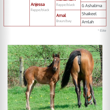
Anjessa
Rappe/black
G Ashalima
Rappe/black
Shaikeel
Amal
Braun/bay
Amlah
* Elite