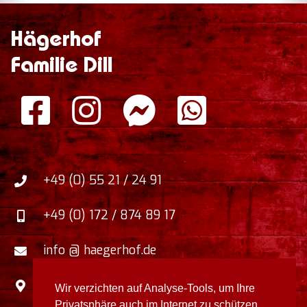
Hägerhof
Familie Dill
+49 (0) 55 21 / 24 91
+49 (0) 172 / 874 89 17
info @ haegerhof.de
Zum Faulborn 5
,
Wir verzichten auf Analyse-Tools, um Ihre
37412
Herzberg / Harz
,
Deutschland
Privatsphäre auch im Internet zu schützen,