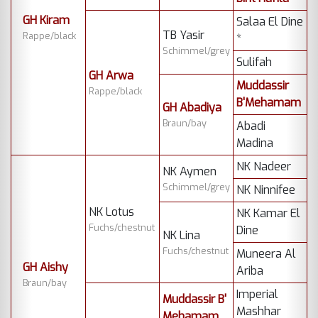
GH Kiram
Salaa El Dine
TB Yasir
Rappe/black
*
Schimmel/grey
Sulifah
GH Arwa
Muddassir
Rappe/black
B'Mehamam
GH Abadiya
Braun/bay
Abadi
Madina
NK Nadeer
NK Aymen
Schimmel/grey
NK Ninnifee
NK Lotus
NK Kamar El
Fuchs/chestnut
Dine
NK Lina
Fuchs/chestnut
Muneera Al
GH Aishy
Ariba
Braun/bay
Imperial
Muddassir B'
Mashhar
Mehamam