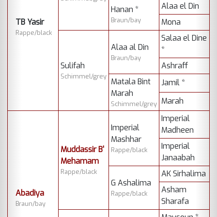
Alaa el Din
Hanan *
Braun/bay
TB Yasir
Mona
Rappe/black
Salaa el Dine
Alaa al Din
*
Braun/bay
Sulifah
Ashraff
Schimmel/grey
Matala Bint
Jamil *
Marah
Marah
Schimmel/grey
Imperial
Imperial
Madheen
Mashhar
Imperial
Muddassir B'
Rappe/black
Janaabah
Mehamam
Rappe/black
AK Sirhalima
G Ashalima
Asham
Abadiya
Rappe/black
Sharafa
Braun/bay