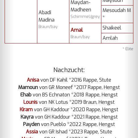
Maysoun *
Maydan-
Madheen
Mesoudah M
Abadi
Schimmel/grey
*
Madina
Braun/bay
Shaikeel
Amal
Braun/bay
Amlah
* Elite
Nachzucht:
Anisa
von DF Kahil *2016 Rappe, Stute
Mamoun
von GR Moneef *2017 Rappe, Hengst
Ehab
von BS Echnaton *2018 Rappe, Hengst
Lounis
von NK Lotus *2019 Braun, Hengst
Kiram
von GH Kaddour *2020 Rappe, Hengst
Kayra
von GH Kaddour *2021 Rappe, Hengst
Payden
von Pueblo *2022 Rappe, Hengst
Assia
von GR Ishad *2023 Rappe, Stute