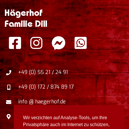
Hägerhof
Familie Dill
+49 (0) 55 21 / 24 91
+49 (0) 172 / 874 89 17
info @ haegerhof.de
Zum Faulborn 5
,
Wir verzichten auf Analyse-Tools, um Ihre
37412
Herzberg / Harz
,
Deutschland
Privatsphäre auch im Internet zu schützen,