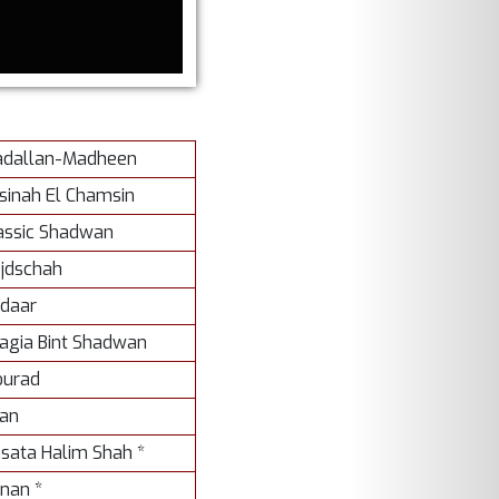
dallan-Madheen
sinah El Chamsin
assic Shadwan
jdschah
idaar
agia Bint Shadwan
urad
an
sata Halim Shah *
nan *