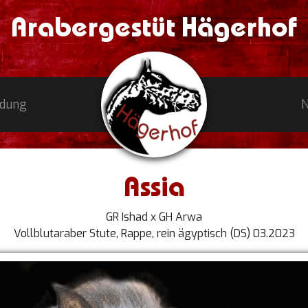
Arabergestüt Hägerhof
ldung
Assia
GR Ishad x GH Arwa
Vollblutaraber Stute, Rappe, rein ägyptisch (DS) 03.2023