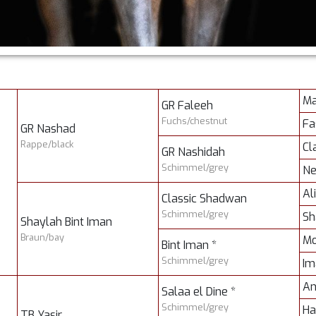
Ma
GR Faleeh
Fuchs/chestnut
Fa
GR Nashad
Rappe/black
Cl
GR Nashidah
Schimmel/grey
Ne
Al
Classic Shadwan
Schimmel/grey
Sh
Shaylah Bint Iman
Braun/bay
Mo
Bint Iman *
Schimmel/grey
Im
An
Salaa el Dine *
Schimmel/grey
Ha
TB Yasir