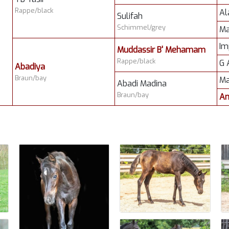
Rappe/black
Al
Sulifah
Schimmel/grey
Ma
Im
Muddassir B' Mehamam
Rappe/black
G 
Abadiya
Braun/bay
Ma
Abadi Madina
Braun/bay
A