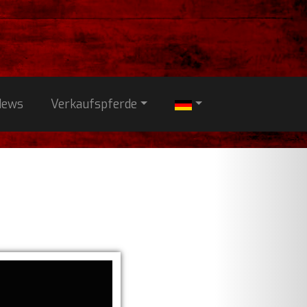
News
Verkaufspferde