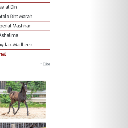
aa al Din
tala Bint Marah
perial Mashhar
Ashalima
ydan-Madheen
mal
* Elite